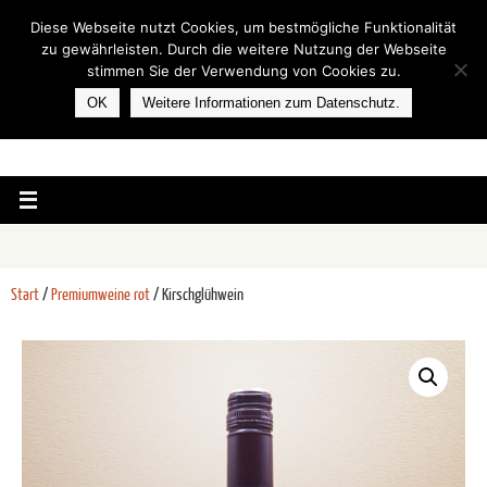
Diese Webseite nutzt Cookies, um bestmögliche Funktionalität
zu gewährleisten. Durch die weitere Nutzung der Webseite
stimmen Sie der Verwendung von Cookies zu.
OK
Weitere Informationen zum Datenschutz.
Start
/
Premiumweine rot
/ Kirschglühwein