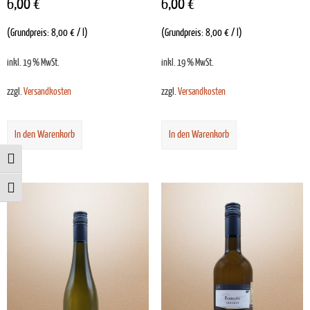
6,00
€
6,00
€
(Grundpreis:
8,00
€
/
l
)
(Grundpreis:
8,00
€
/
l
)
inkl. 19 % MwSt.
inkl. 19 % MwSt.
zzgl.
Versandkosten
zzgl.
Versandkosten
In den Warenkorb
In den Warenkorb
Toggle High Contrast
Toggle Font size