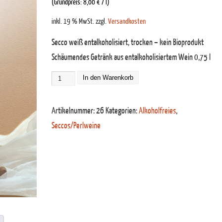
(Grundpreis:
8,00
€
/
l
)
inkl. 19 % MwSt.
zzgl.
Versandkosten
Secco weiß entalkoholisiert, trocken – kein Bioprodukt
Schäumendes Getränk aus entalkoholisiertem Wein 0,75 l
In den Warenkorb
Artikelnummer:
26
Kategorien:
Alkoholfreies
,
Seccos/Perlweine