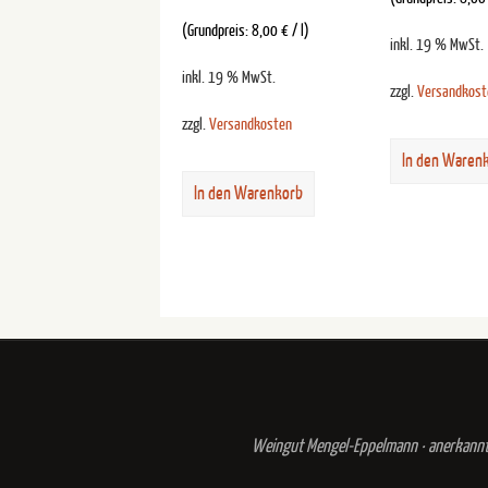
(Grundpreis:
8,00
€
/
l
)
inkl. 19 % MwSt.
inkl. 19 % MwSt.
zzgl.
Versandkost
zzgl.
Versandkosten
In den Waren
In den Warenkorb
Weingut Mengel-Eppelmann · anerkann