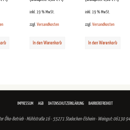
inkl. 19 % MwSt.
inkl. 19 % MwSt.
en
zzgl.
Versandkosten
zzgl.
Versandkosten
korb
In den Warenkorb
In den Warenkorb
IMPRESSUM
AGB
DATENSCHUTZERKLÄRUNG
BARRIEREFREIHEIT
ter Öko-Betrieb · Mühlstraße 16 · 55271 Stadecken-Elsheim · Weingut: 06130