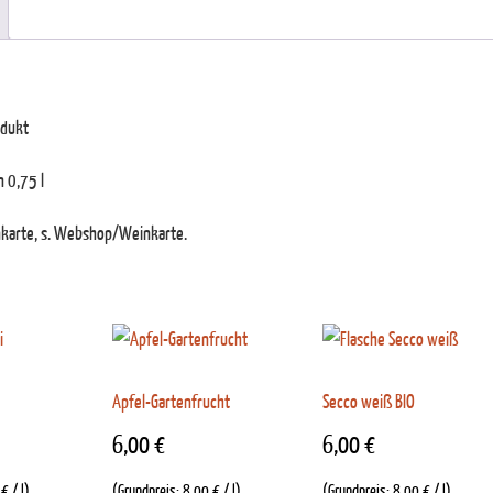
odukt
 0,75 l
nkarte, s. Webshop/Weinkarte.
Apfel-Gartenfrucht
Secco weiß BIO
6,00
€
6,00
€
0
€
/
l
)
(Grundpreis:
8,00
€
/
l
)
(Grundpreis:
8,00
€
/
l
)