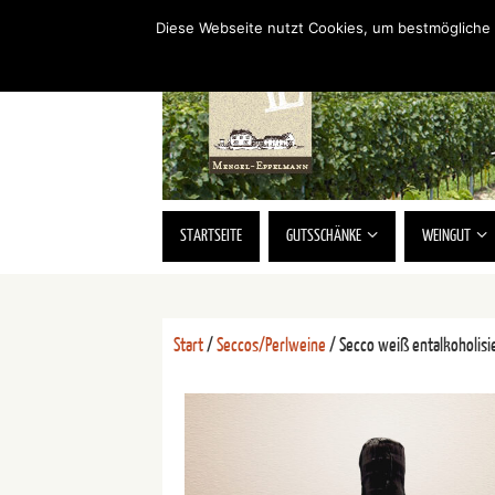
Diese Webseite nutzt Cookies, um bestmögliche 
STARTSEITE
GUTSSCHÄNKE
WEINGUT
Start
/
Seccos/Perlweine
/ Secco weiß entalkoholisi