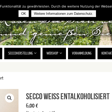
Funktionalität zu gewährleisten. Durch die weitere Nutzung der Webs
OK
Weitere Informationen zum Datenschutz.
SECCCOHERSTELLUNG
WEBSHOP
VORANMELDUNG
KONTAK
ert
Secco weiß entalkoholisiert
6,00
€